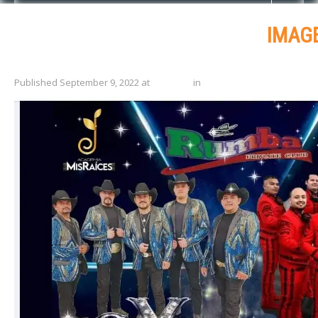
IMAG
Published
September 9, 2022
at
599 × 668
in
Independencia de México