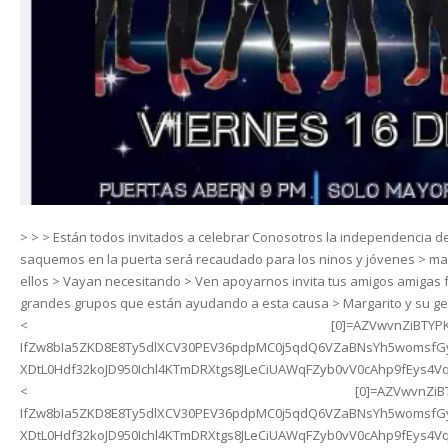
> > > Están todos invitados a celebrar Conosotros la independencia 
saquemos en la puerta será recaudado para los ninos y jóvenes > mari
ellos > Vayan necesitando > Ven apoyarnos invita tus amigos amigas f
grandes grupos que están ayudando a esta causa > Margarito y su g
<
www.facebook.com/grupo.kondenados.16?__cft__
[0]=AZVwvnZiBTYP
IfZw8bIa5ZKD8E8Ty5dlXCV30PEV36pdpMC0j5qdQ6VZaBNsYh5womsf
XDtL0Hdf32koJD950Ichl4KTmDRXtgs8JLeCiUAWqFZyb0vV0cAhp9fEys4Vqa
<
www.facebook.com/manuelelpotrohernandez?__cft__
[0]=AZVwvnZi
IfZw8bIa5ZKD8E8Ty5dlXCV30PEV36pdpMC0j5qdQ6VZaBNsYh5womsf
XDtL0Hdf32koJD950Ichl4KTmDRXtgs8JLeCiUAWqFZyb0vV0cAhp9fEys4VqaL