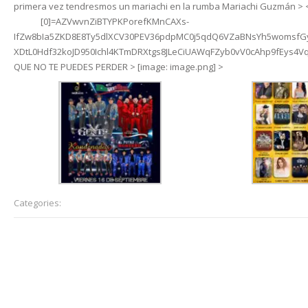
primera vez tendresmos un mariachi en la rumba Mariachi Guzmán > 
__cft__
[0]=AZVwvnZiBTYPKPorefKMnCAXs-
IfZw8bIa5ZKD8E8Ty5dlXCV30PEV36pdpMC0j5qdQ6VZaBNsYh5womsf
XDtL0Hdf32koJD950Ichl4KTmDRXtgs8JLeCiUAWqFZyb0vV0cAhp9fEys4V
QUE NO TE PUEDES PERDER > [image: image.png] >
Categories:
Uncategorized
Post
navigation