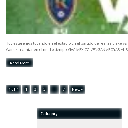
Hoy estaremos tocando en el estadio En el partido de real salt lake 
Vamos a cantar en el medio tiempo VIVA MEXICO VENGAN APOYAR AL R
Read More
1 of 7
1
2
3
…
7
Next »
Category